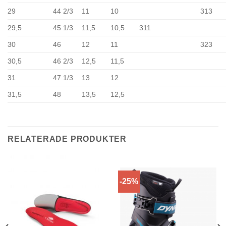
29
44 2/3
11
10
313
29,5
45 1/3
11,5
10,5
311
30
46
12
11
323
30,5
46 2/3
12,5
11,5
31
47 1/3
13
12
31,5
48
13,5
12,5
RELATERADE PRODUKTER
-25%