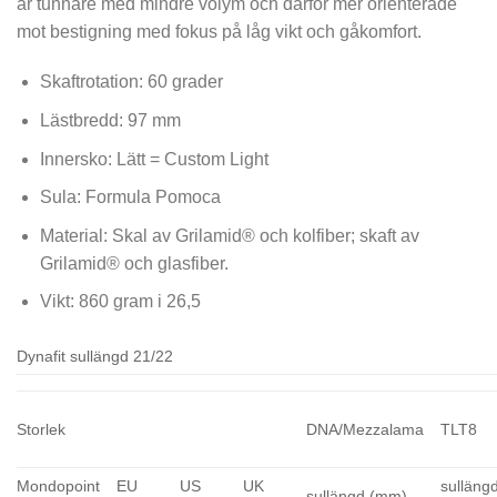
är tunnare med mindre volym och därför mer orienterade
mot bestigning med fokus på låg vikt och gåkomfort.
Skaftrotation: 60 grader
Lästbredd: 97 mm
Innersko: Lätt = Custom Light
Sula: Formula Pomoca
Material: Skal av Grilamid® och kolfiber; skaft av
Grilamid® och glasfiber.
Vikt: 860 gram i 26,5
Dynafit sullängd 21/22
Storlek
DNA/Mezzalama
TLT8
Mondopoint
EU
US
UK
sulläng
sullängd (mm)