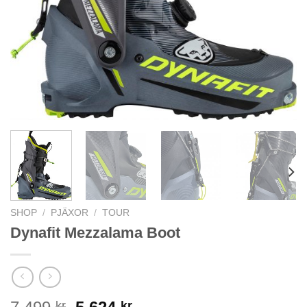
SHOP
/
PJÄXOR
/
TOUR
Dynafit Mezzalama Boot
Det
Det
kr
kr