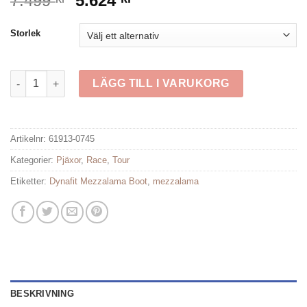
7.499
5.624
ursprungliga
nuvarande
priset
priset
Storlek
var:
är:
7.499 kr.
5.624 kr.
Dynafit Mezzalama Boot mängd
LÄGG TILL I VARUKORG
Artikelnr:
61913-0745
Kategorier:
Pjäxor
,
Race
,
Tour
Etiketter:
Dynafit Mezzalama Boot
,
mezzalama
BESKRIVNING