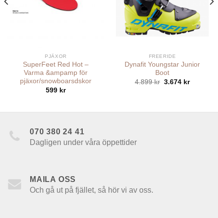
PJÄXOR
FREERIDE
SuperFeet Red Hot –
Dynafit Youngstar Junior
Varma &ampamp för
Boot
pjäxor/snowboarsdskor
Det
Det
4.899
kr
3.674
kr
ursprungliga
nuvaran
599
kr
priset
priset
var:
är:
4.899 kr.
3.674 kr.
070 380 24 41
Dagligen under våra öppettider
MAILA OSS
Och gå ut på fjället, så hör vi av oss.