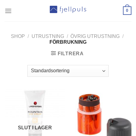
Skip
0
to
content
SHOP
/
UTRUSTNING
/
ÖVRIG UTRUSTNING
/
FÖRBRUKNING
FILTRERA
SLUT I LAGER