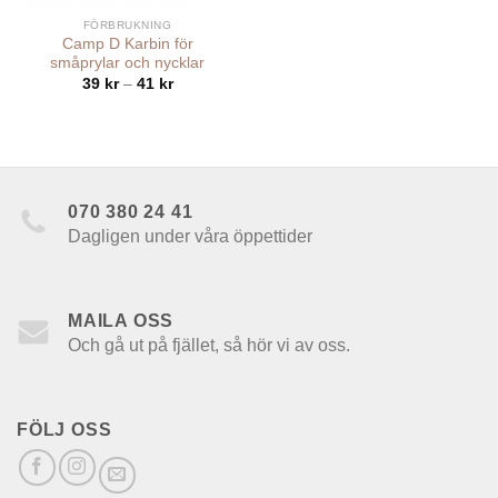
FÖRBRUKNING
Camp D Karbin för
småprylar och nycklar
Prisintervall:
39
kr
–
41
kr
39 kr
till
41 kr
070 380 24 41
Dagligen under våra öppettider
MAILA OSS
Och gå ut på fjället, så hör vi av oss.
FÖLJ OSS