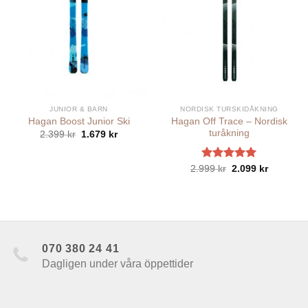
JUNIOR & BARN
NORDISK TURSKIDÅKNING
Hagan Off Trace – Nordisk
Hagan Boost Junior Ski
turåkning
Det
Det
2.399
kr
1.679
kr
ursprungliga
nuvarande
priset
priset
var:
är:
Betygsatt
Det
Det
2.999
kr
2.099
kr
2.399 kr.
1.679 kr.
ursprungliga
nuvaran
5.00
av 5
priset
priset
var:
är:
2.999 kr.
2.099 kr.
070 380 24 41
Dagligen under våra öppettider