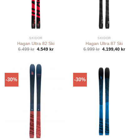
SKIDOR
SKIDOR
Hagan Ultra 82 Ski
Hagan Ultra 87 Ski
Det
Det
Det
Det
6.499
kr
4.549
kr
6.999
kr
4.199,40
kr
ursprungliga
nuvarande
ursprungliga
nuvara
priset
priset
priset
priset
var:
är:
var:
är:
6.499 kr.
4.549 kr.
6.999 kr.
4.199,4
-30%
-30%