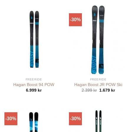
var:
är:
5.999 kr.
4.199 kr.
-30%
FREERIDE
FREERIDE
Hagan Boost 94 POW
Hagan Boost JR POW Ski
Det
Det
6.999
kr
2.399
kr
1.679
kr
ursprungliga
nuvaran
priset
priset
var:
är:
2.399 kr.
1.679 kr.
-30%
-30%