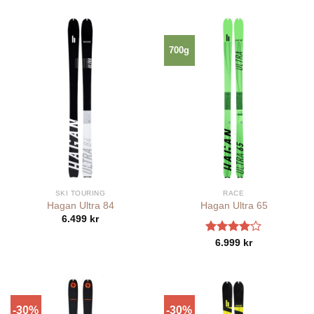
700g
SKI TOURING
RACE
Hagan Ultra 84
Hagan Ultra 65
6.499
kr
Betygsatt
6.999
kr
4.00
av
5
-30%
-30%