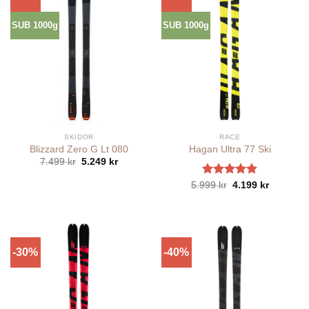
SUB 1000g
SUB 1000g
SKIDOR
RACE
Blizzard Zero G Lt 080
Hagan Ultra 77 Ski
Det
Det
7.499
kr
5.249
kr
ursprungliga
nuvarande
priset
priset
Betygsatt
Det
Det
5.999
kr
4.199
kr
var:
är:
ursprungliga
nuvaran
4.80
av 5
7.499 kr.
5.249 kr.
priset
priset
var:
är:
5.999 kr.
4.199 kr.
-30%
-40%