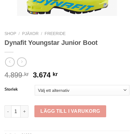
SHOP
/
PJÄXOR
/
FREERIDE
Dynafit Youngstar Junior Boot
Det
Det
4.899
3.674
kr
kr
ursprungliga
nuvarande
priset
priset
Storlek
var:
är:
4.899 kr.
3.674 kr.
Dynafit Youngstar Junior Boot mängd
LÄGG TILL I VARUKORG