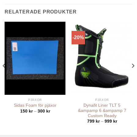
RELATERADE PRODUKTER
-20%
PJÄXOR
PJÄXOR
Dynafit Liner TLT 5
Sidas Foam för pjäxor
&ampamp 6 &ampamp 7
Prisintervall:
150
kr
–
300
kr
nde
150 kr
Custom Ready
till
Prisinterval
799
kr
–
999
kr
300 kr
799 kr
.
till
999 kr