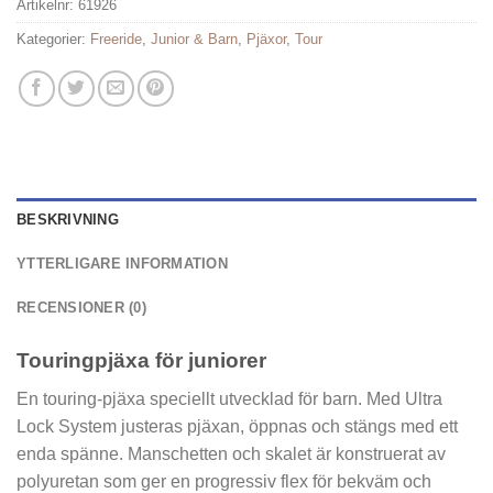
Artikelnr:
61926
Kategorier:
Freeride
,
Junior & Barn
,
Pjäxor
,
Tour
BESKRIVNING
YTTERLIGARE INFORMATION
RECENSIONER (0)
Touringpjäxa för juniorer
En touring-pjäxa speciellt utvecklad för barn. Med Ultra
Lock System justeras pjäxan, öppnas och stängs med ett
enda spänne. Manschetten och skalet är konstruerat av
polyuretan som ger en progressiv flex för bekväm och