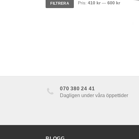
Min
Max
Pris:
410 kr
—
600 kr
FILTRERA
pris
pris
+
070 380 24 41
Dagligen under våra öppettider
BLOGG