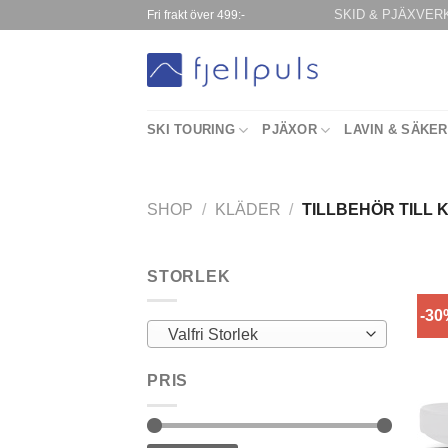
Skip
SKID & PJÄXVER
Fri frakt över 499:-
to
content
SKI TOURING
PJÄXOR
LAVIN & SÄKE
SHOP
/
KLÄDER
/
TILLBEHÖR TILL 
STORLEK
-3
Valfri Storlek
PRIS