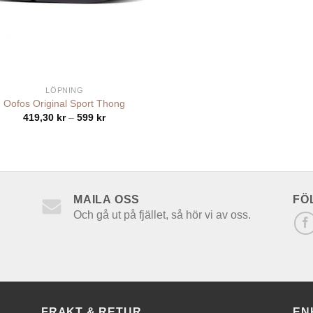
LÖPNING
Oofos Original Sport Thong
Prisintervall:
419,30
kr
–
599
kr
419,30 kr
till
599 kr
MAILA OSS
FÖ
Och gå ut på fjället, så hör vi av oss.
FRAKT & RETUR
EN