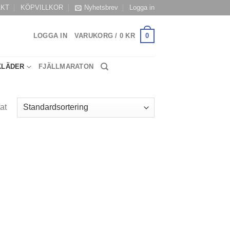
AKT
KÖPVILLKOR
Nyhetsbrev
Logga in
0
LOGGA IN
VARUKORG /
0
KR
KLÄDER
FJÄLLMARATON
at