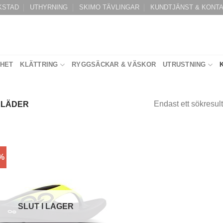
KSTAD
UTHYRNING
SKIMO TÄVLINGAR
KUNDTJÄNST & KONT
RHET
KLÄTTRING
RYGGSÄCKAR & VÄSKOR
UTRUSTNING
Endast ett sökresult
KLÄDER
0%
SLUT I LAGER