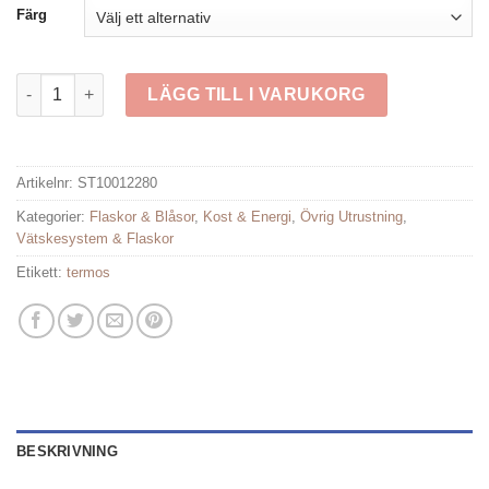
priset
priset
Färg
var:
är:
499 kr.
299 kr.
Stanley The Legendary Classic Bottle 0.47 l mängd
LÄGG TILL I VARUKORG
Artikelnr:
ST10012280
Kategorier:
Flaskor & Blåsor
,
Kost & Energi
,
Övrig Utrustning
,
Vätskesystem & Flaskor
Etikett:
termos
BESKRIVNING