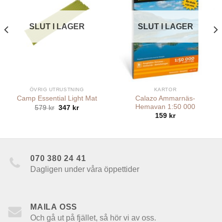
SLUT I LAGER
SLUT I LAGER
ÖVRIG UTRUSTNING
KARTOR
Calazo Ammarnäs-
Camp Essential Light Mat
Hemavan 1:50 000
Det
Det
579
kr
347
kr
ursprungliga
nuvarande
159
kr
priset
priset
var:
är:
579 kr.
347 kr.
070 380 24 41
Dagligen under våra öppettider
MAILA OSS
Och gå ut på fjället, så hör vi av oss.