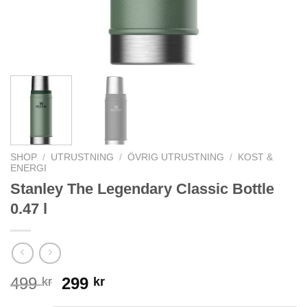
SHOP
/
UTRUSTNING
/
ÖVRIG UTRUSTNING
/
KOST &
ENERGI
Stanley The Legendary Classic Bottle
0.47 l
Det
Det
499
299
kr
kr
ursprungliga
nuvarande