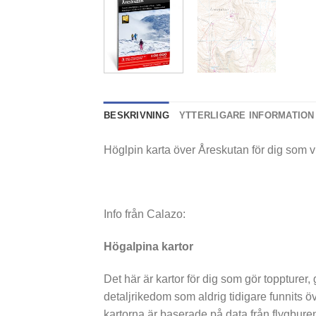
BESKRIVNING
YTTERLIGARE INFORMATION
Höglpin karta över Åreskutan för dig som vill
Info från Calazo:
Högalpina kartor
Det här är kartor för dig som gör ­toppturer
detaljrikedom som aldrig tidigare funnits ö
kartorna är baserade på data från flygbure