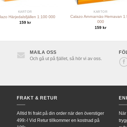
+
KARTOR
KARTOR
Calazo Ammarnäs-Hemavan 1:
lazo Härjedalsfjällen 1:100 000
000
159
kr
159
kr
MAILA OSS
FÖ
Och gå ut på fjället, så hör vi av oss.
FRAKT & RETUR
EN
Alltid fri frakt på din order när den överstiger
När 
499:-! Vid Retur tillkommer en kostnad på
tryg