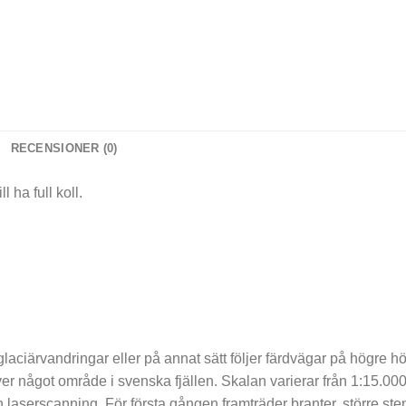
RECENSIONER (0)
 ha full koll.
, glaciärvandringar eller på annat sätt följer färdvägar på högre 
ver något område i svenska fjällen. Skalan varierar från 1:15.000 
n laserscanning. För första gången framträder branter, större st