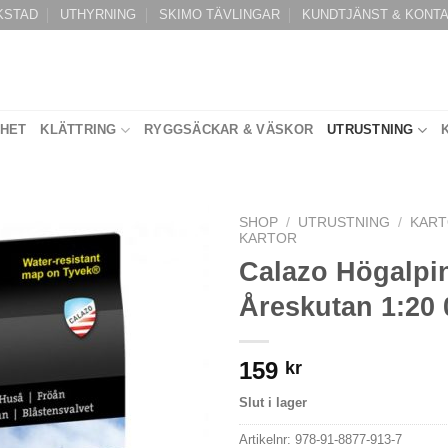
KSTAD
UTHYRNING
SKIMO TÄVLINGAR
KUNDTJÄNST & KONT
RHET
KLÄTTRING
RYGGSÄCKAR & VÄSKOR
UTRUSTNING
SHOP
/
UTRUSTNING
/
KART
KARTOR
Calazo Högalpin
Åreskutan 1:20 
159
kr
Slut i lager
Artikelnr:
978-91-8877-913-7