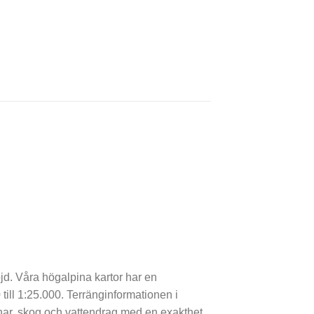
höjd. Våra högalpina kartor har en
till 1:25.000. Terränginformationen i
enar, skog och ­vattendrag med en exakthet