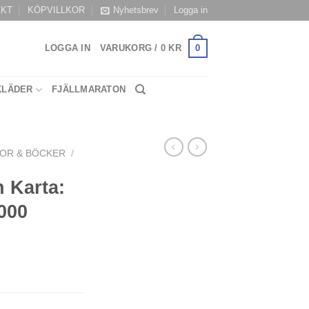
AKT
KÖPVILLKOR
Nyhetsbrev
Logga in
0
LOGGA IN
VARUKORG /
0
KR
KLÄDER
FJÄLLMARATON
OR & BÖCKER
/
 Karta:
000