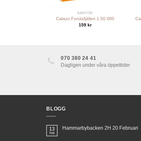
+
+
R / FILM
KARTOR
n Moonvalley
Calazo Funäsfjällen 1:50 000
Ca
29
kr
159
kr
070 380 24 41
Dagligen under våra öppettider
BLOGG
Hammarbybacken 2H 20 Februari
13
feb