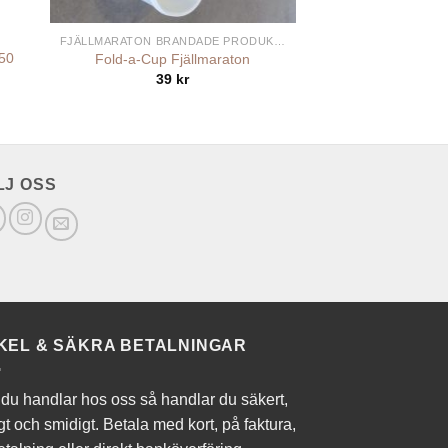
+
FJÄLLMARATON BRANDADE PRODUKTER
50
Fold-a-Cup Fjällmaraton
39
kr
LJ OSS
KEL & SÄKRA BETALNINGAR
du handlar hos oss så handlar du säkert,
gt och smidigt. Betala med kort, på faktura,