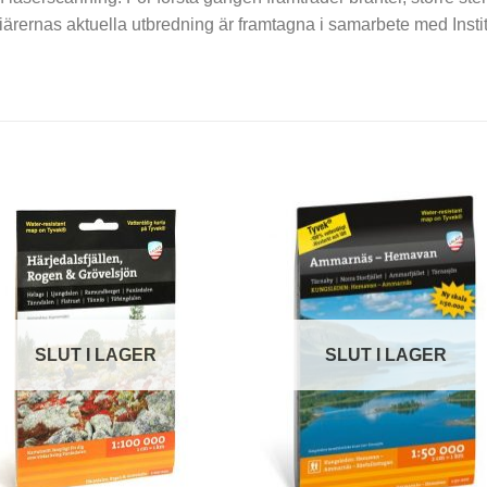
aciärernas aktuella utbredning är framtagna i samarbete med Inst
SLUT I LAGER
SLUT I LAGER