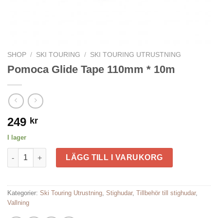
SHOP
/
SKI TOURING
/
SKI TOURING UTRUSTNING
Pomoca Glide Tape 110mm * 10m
249
kr
I lager
Pomoca Glide Tape 110mm * 10m mängd
LÄGG TILL I VARUKORG
Kategorier:
Ski Touring Utrustning
,
Stighudar
,
Tillbehör till stighudar
,
Vallning