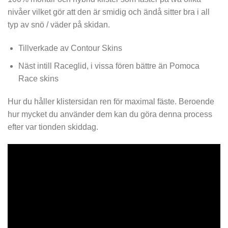
nivåer vilket gör att den är smidig och ändå sitter bra i all
typ av snö / väder på skidan.
Tillverkade av Contour Skins
Näst intill Raceglid, i vissa fören bättre än Pomoca
Race skins
Hur du håller klistersidan ren för maximal fäste. Beroende
hur mycket du använder dem kan du göra denna process
efter var tionden skiddag.