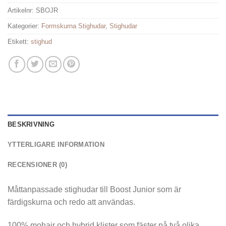
Artikelnr:
SBOJR
Kategorier:
Formskurna Stighudar
,
Stighudar
Etikett:
stighud
BESKRIVNING
YTTERLIGARE INFORMATION
RECENSIONER (0)
Måttanpassade stighudar till Boost Junior som är
färdigskurna och redo att användas.
100% mohair och hybrid klister som fäster på två olika