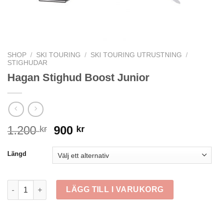
SHOP
/
SKI TOURING
/
SKI TOURING UTRUSTNING
/
STIGHUDAR
Hagan Stighud Boost Junior
Det
Det
1.200
900
kr
kr
ursprungliga
nuvarande
priset
priset
Längd
var:
är:
1.200 kr.
900 kr.
Hagan Stighud Boost Junior mängd
LÄGG TILL I VARUKORG