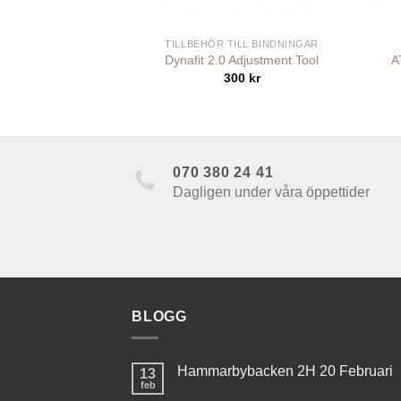
+
+
NINGAR
TILLBEHÖR TILL BINDNINGAR
Tådelar
Dynafit 2.0 Adjustment Tool
A
099
kr
300
kr
070 380 24 41
Dagligen under våra öppettider
BLOGG
Hammarbybacken 2H 20 Februari
13
feb