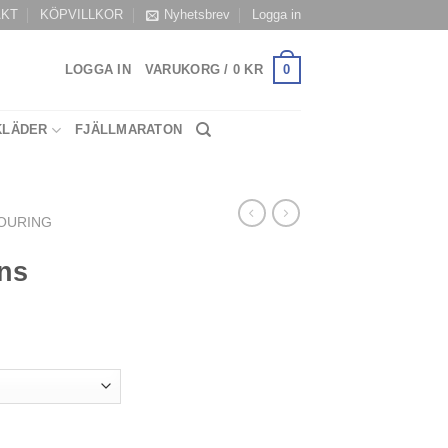
AKT
KÖPVILLKOR
Nyhetsbrev
Logga in
0
LOGGA IN
VARUKORG /
0
KR
KLÄDER
FJÄLLMARATON
TOURING
ns