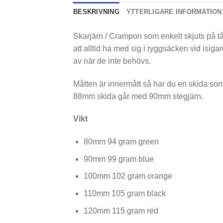
BESKRIVNING
YTTERLIGARE INFORMATION
Skarjärn / Crampon som enkelt skjuts på t
att alltid ha med sig i ryggsäcken vid isigar
av när de inte behövs.
Måtten är innermått så har du en skida so
88mm skida går med 90mm stegjärn.
Vikt
80mm 94 gram green
90mm 99 gram blue
100mm 102 gram orange
110mm 105 gram black
120mm 115 gram red