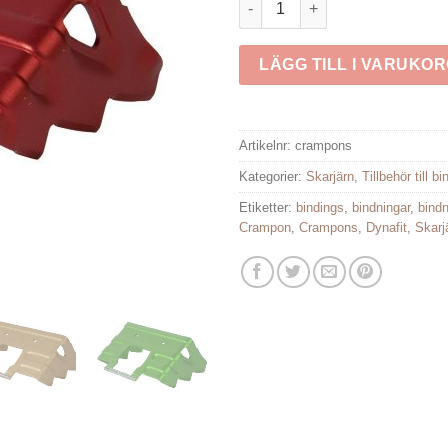
LÄGG TILL I VARUKO
Artikelnr:
crampons
Kategorier:
Skarjärn
,
Tillbehör till b
Etiketter:
bindings
,
bindningar
,
bindn
Crampon
,
Crampons
,
Dynafit
,
Skarj