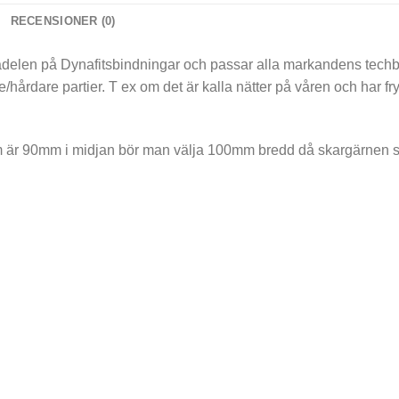
RECENSIONER (0)
ådelen på Dynafitsbindningar och passar alla markandens techbin
e/hårdare partier. T ex om det är kalla nätter på våren och har fry
m är 90mm i midjan bör man välja 100mm bredd då skargärnen sit