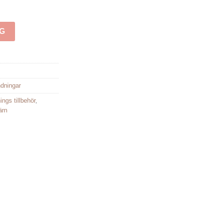
RG
indningar
ings tillbehör
,
ärn