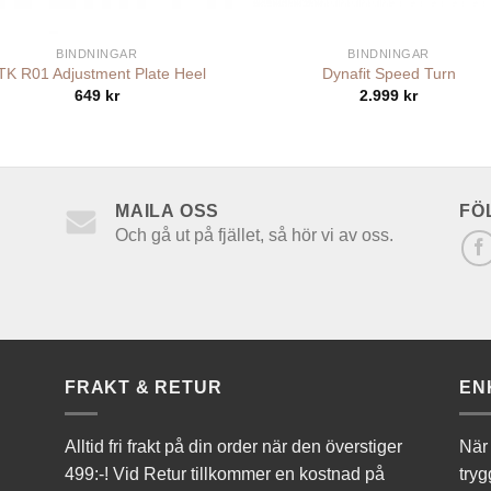
+
BINDNINGAR
BINDNINGAR
TK R01 Adjustment Plate Heel
Dynafit Speed Turn
649
kr
2.999
kr
MAILA OSS
FÖ
Och gå ut på fjället, så hör vi av oss.
FRAKT & RETUR
EN
Alltid fri frakt på din order när den överstiger
När 
499:-! Vid Retur tillkommer en kostnad på
tryg