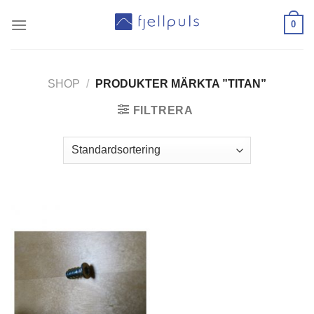
Skip
0
to
content
SHOP
/
PRODUKTER MÄRKTA ”TITAN”
FILTRERA