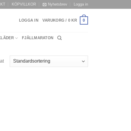
AKT
KÖPVILLKOR
Nyhetsbrev
Logga in
0
LOGGA IN
VARUKORG /
0
KR
KLÄDER
FJÄLLMARATON
at