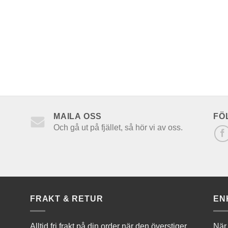
MAILA OSS
FÖ
Och gå ut på fjället, så hör vi av oss.
FRAKT & RETUR
EN
Alltid fri frakt på din order när den överstiger
När 