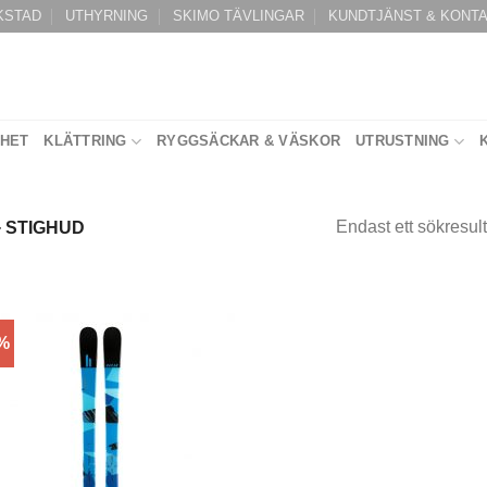
KSTAD
UTHYRNING
SKIMO TÄVLINGAR
KUNDTJÄNST & KONT
RHET
KLÄTTRING
RYGGSÄCKAR & VÄSKOR
UTRUSTNING
Endast ett sökresult
+ STIGHUD
0%