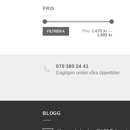
PRIS
Min
Max
Pris:
1.670 kr
—
FILTRERA
pris
pris
1.680 kr
070 380 24 41
Dagligen under våra öppettider
BLOGG