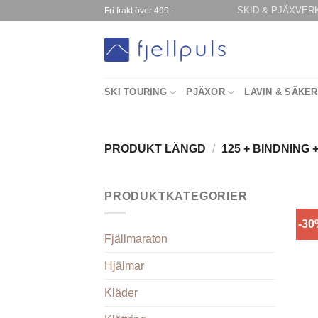
Skip
SKID & PJÄXVER
Fri frakt över 499:-
to
content
SKI TOURING
PJÄXOR
LAVIN & SÄKE
PRODUKT LÄNGD
/
125 + BINDNING 
PRODUKTKATEGORIER
-3
Fjällmaraton
Hjälmar
Kläder