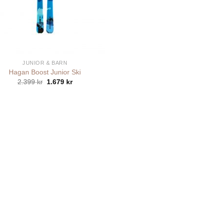
JUNIOR & BARN
Hagan Boost Junior Ski
Det
Det
2.399
kr
1.679
kr
ursprungliga
nuvarande
priset
priset
var:
är:
2.399 kr.
1.679 kr.