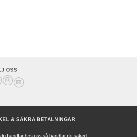
LJ OSS
KEL & SÄKRA BETALNINGAR
du handlar hos oss så handlar du säkert,