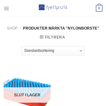
Skip
0
to
content
SHOP
/
PRODUKTER MÄRKTA ”NYLONBORSTE”
FILTRERA
SLUT I LAGER