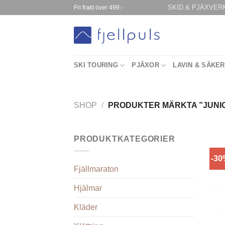
Skip
SKID & PJÄXVER
Fri frakt över 499:-
to
content
SKI TOURING
PJÄXOR
LAVIN & SÄKE
SHOP
/
PRODUKTER MÄRKTA ”JUNI
PRODUKTKATEGORIER
-3
Fjällmaraton
Hjälmar
Kläder