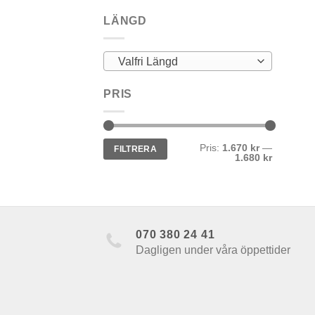
LÄNGD
Valfri Längd
PRIS
Min
Max
Pris:
1.670 kr
—
FILTRERA
pris
pris
1.680 kr
070 380 24 41
Dagligen under våra öppettider