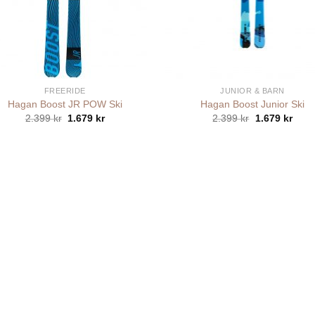
+
FREERIDE
JUNIOR & BARN
Hagan Boost JR POW Ski
Hagan Boost Junior Ski
Det
Det
Det
Det
2.399
kr
1.679
kr
2.399
kr
1.679
kr
ursprungliga
nuvarande
ursprungliga
nuva
priset
priset
priset
prise
var:
är:
var:
är:
2.399 kr.
1.679 kr.
2.399 kr.
1.679