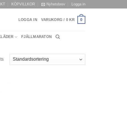
AKT
KÖPVILLKOR
Nyhetsbrev
Logga in
0
LOGGA IN
VARUKORG /
0
KR
KLÄDER
FJÄLLMARATON
ts