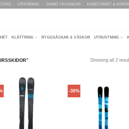
KSTAD
UTHYRNING
SKIMO TÄVLINGAR
KUNDTJÄNST & KONT
RHET
KLÄTTRING
RYGGSÄCKAR & VÄSKOR
UTRUSTNING
Showing all 2 resul
ORSSKIDOR”
0%
-30%